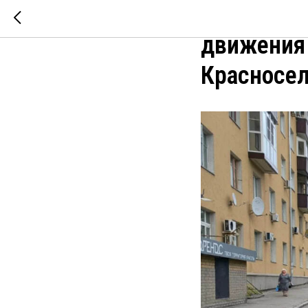
В Нижнем 
движения 
Красносе