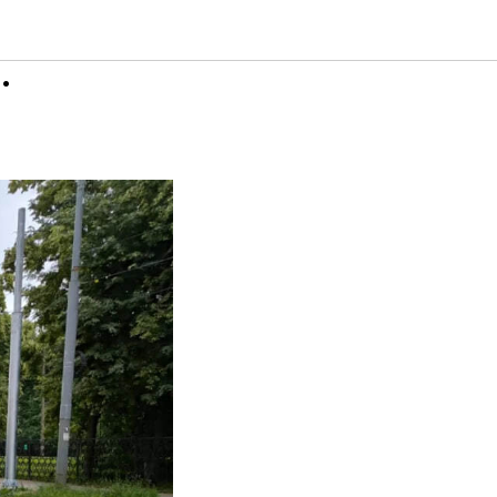
я для
.