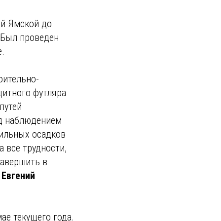
ой Ямской до
 Был проведен
.
оительно-
щитного футляра
путей
од наблюдением
бильных осадков
 все трудности,
завершить в
»
Евгений
ае текущего года.