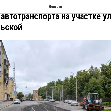
Новгороде сняты ограничени
Новости
автотранспорта на участке ул
льской