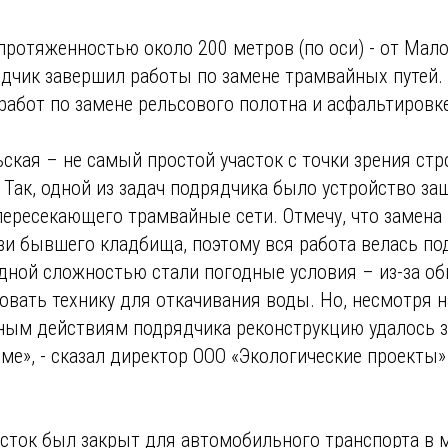
протяженностью около 200 метров (по оси) - от Мал
ядчик завершил работы по замене трамвайных путей.
абот по замене рельсового полотна и асфальтировке
ская – не самый простой участок с точки зрения стр
Так, одной из задач подрядчика было устройство за
пересекающего трамвайные сети. Отмечу, что замена 
зи бывшего кладбища, поэтому вся работа велась п
одной сложностью стали погодные условия – из-за о
вать технику для откачивания воды. Но, несмотря на
ным действиям подрядчика реконструкцию удалось 
ме», - сказал директор ООО «Экологические проекты
сток был закрыт для автомобильного транспорта в м