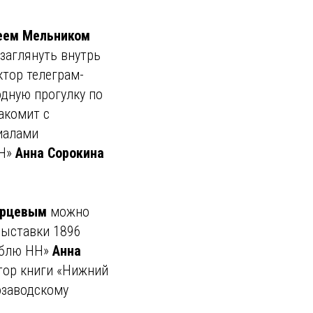
еем Мельником
заглянуть внутрь
ктор телеграм-
дную прогулку по
акомит с
иалами
НН»
Анна Сорокина
арцевым
можно
выставки 1896
Люблю НН»
Анна
втор книги «Нижний
озаводскому