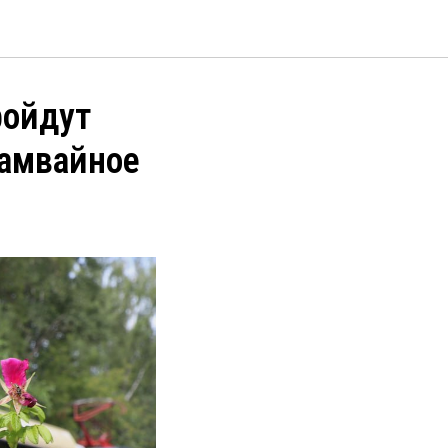
ройдут
рамвайное