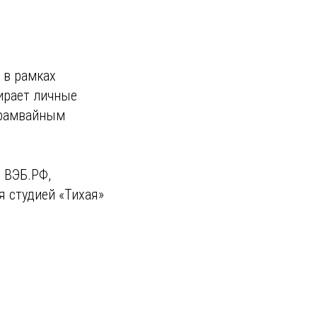
 в рамках
ирает личные
трамвайным
 ВЭБ.РФ,
я студией «Тихая»