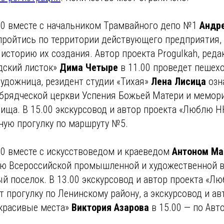
.00 вместе с начальником Трамвайного депо №1
Андр
пройтись по территории действующего предприятия, 
 историю их создания. Автор проекта Progulkah, реда
дский листок»
Дима Четыре
в 11.00 проведет пешехо
художница, резидент студии «Тихая»
Лена Лисица
озн
брядческой церкви Успения Божьей Матери и мемор
бища. В 15.00 экскурсовод и автор проекта «Люблю 
ную прогулку по маршруту №5.
00 вместе с искусствоведом и краеведом
Антоном М
ию Всероссийской промышленной и художественной 
й поселок. В 13.00 экскурсовод и автор проекта «
т прогулку по Ленинскому району, а экскурсовод и а
красивые места»
Виктория Азарова
в 15.00 — по Авт