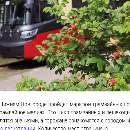
 Нижнем Новгороде пройдет марафон трамвайных про
трамвайное медиа». Это цикл трамвайных и пешеходн
лятся знаниями, а горожане ознакомятся с городом и
по регистрации
. Количество мест ограничено.